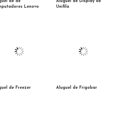
guel de de
Aluguel de Display de
putadores Lenovo
Unifila
guel de Freezer
Aluguel de Frigobar