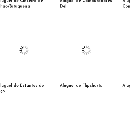
luguel de Cinzeiro de
Aluguel de Computadores
Alu
hão/Bituqueira
Dell
Com
luguel de Estantes de
Aluguel de Flipcharts
Alu
ço