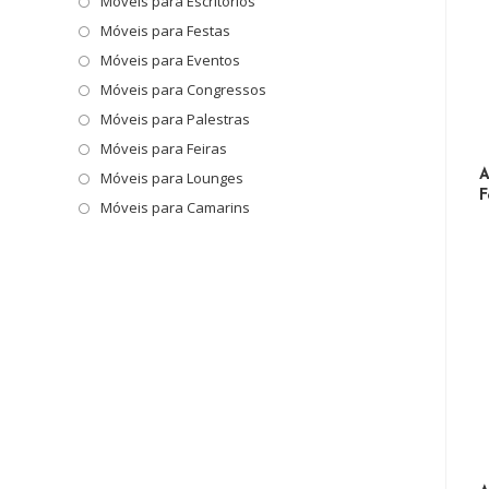
Móveis para Escritórios
o
painel
Móveis para Festas
de
Móveis para Eventos
pesquisa.
Móveis para Congressos
Móveis para Palestras
Móveis para Feiras
A
Móveis para Lounges
F
Móveis para Camarins