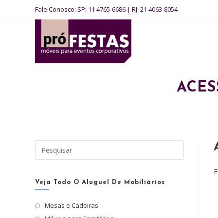
Ir
Fale Conosco:
SP: 11 4765-6686
|
RJ: 21 4063-8054
para
o
conteúdo
ACES
Pressione
a
tecla
E
“Esc”
Veja Todo O Aluguel De Mobiliários
para
Mesas e Cadeiras
fechar