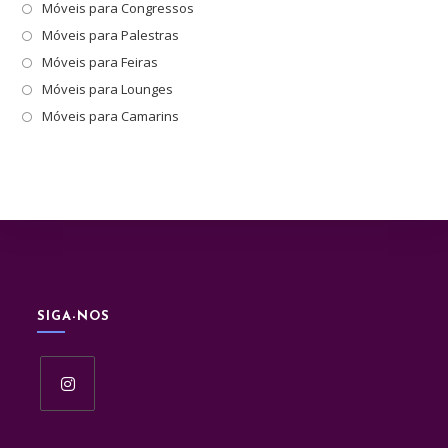
pes
Móveis para Congressos
Móveis para Palestras
Móveis para Feiras
Móveis para Lounges
Móveis para Camarins
SIGA-NOS
Abre
em