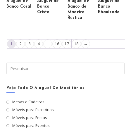
Aluguel de
Aluguel de
Aluguel de
Aluguel de
Banco Coral
Banco
Banco de
Banco
Cristal
Madeira
Ebanizado
Rústica
1
2
3
4
…
16
17
18
→
Pre
a
tec
“Es
Veja Todo O Aluguel De Mobiliários
par
Mesas e Cadeiras
fec
Móveis para Escritórios
o
pai
Móveis para Festas
de
Móveis para Eventos