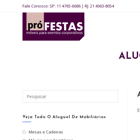
Ir
Fale Conosco:
SP: 11 4765-6686
|
RJ: 21 4063-8054
para
o
conteúdo
ALU
Pressione
a
tecla
E
“Esc”
Veja Todo O Aluguel De Mobiliários
para
Mesas e Cadeiras
fechar