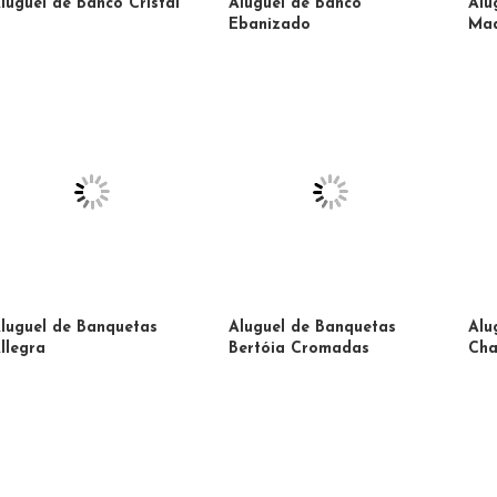
luguel de Banco Cristal
Aluguel de Banco
Alu
Ebanizado
Mad
luguel de Banquetas
Aluguel de Banquetas
Alu
llegra
Bertóia Cromadas
Cha