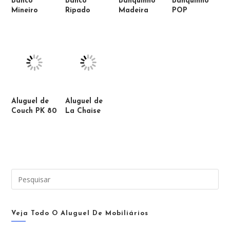
Banco
Banco
Banquinho
Banquinho
Mineiro
Ripado
Madeira
POP
Aluguel de
Aluguel de
Couch PK 80
La Chaise
Pre
a
tec
“Es
Veja Todo O Aluguel De Mobiliários
par