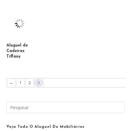
Aluguel de
Cadeiras
Tiffany
←
1
2
3
Pre
a
tec
“Es
Veja Todo O Aluguel De Mobiliários