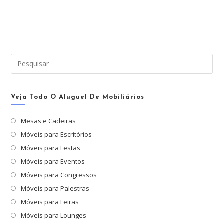
Pre
a
tec
“Es
Veja Todo O Aluguel De Mobiliários
par
Mesas e Cadeiras
fec
Móveis para Escritórios
o
pai
Móveis para Festas
de
Móveis para Eventos
pes
Móveis para Congressos
Móveis para Palestras
Móveis para Feiras
Móveis para Lounges