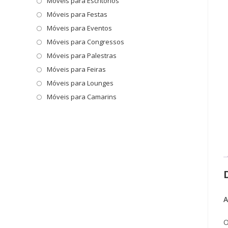
Móveis para Escritórios
o
painel
Móveis para Festas
de
Móveis para Eventos
pesquisa.
Móveis para Congressos
Móveis para Palestras
Móveis para Feiras
Móveis para Lounges
Móveis para Camarins
A
O