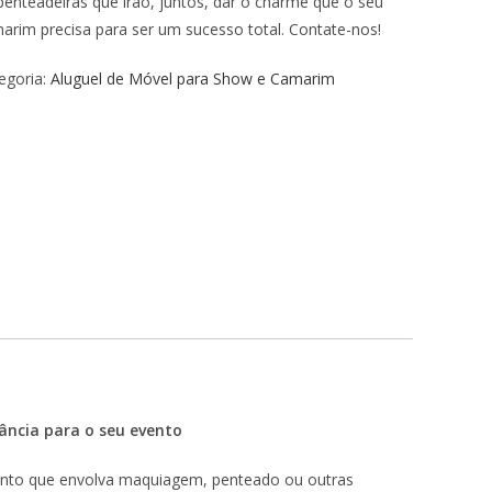
penteadeiras que irão, juntos, dar o charme que o seu
arim precisa para ser um sucesso total. Contate-nos!
egoria:
Aluguel de Móvel para Show e Camarim
ância para o seu evento
ento que envolva maquiagem, penteado ou outras