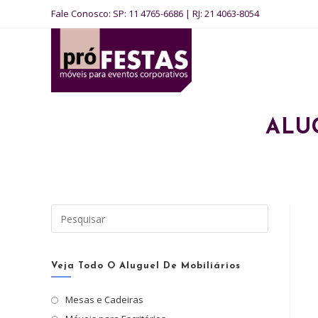
Ir
Fale Conosco:
SP: 11 4765-6686
|
RJ: 21 4063-8054
para
o
conteúdo
ALU
Pressione
a
tecla
“Esc”
Veja Todo O Aluguel De Mobiliários
para
Mesas e Cadeiras
fechar